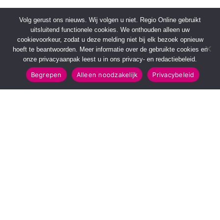
Volg gerust ons nieuws. Wij volgen u niet. Regio Online gebruikt
uitsluitend functionele cookies. We onthouden alleen uw
cookievoorkeur, zodat u deze melding niet bij elk bezoek opnieuw
hoeft te beantwoorden. Meer informatie over de gebruikte cookies en
onze privacyaanpak leest u in ons privacy- en redactiebeleid.
Begrepen
Alleen noodzakelijk
Privacybeleid
SNELMENU
POPULAIRE TOPICS
Voorpagina
112 & Handhaving
Kies jouw regio
Amusement
Binnenland
Kunst & Cultuur
Buitenland
Leefomgeving
Mens & Maatschappij
Recreatie