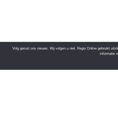
Volg gerust ons nieuws. Wij volgen u niet. Regio Online gebruikt uit
informatie 