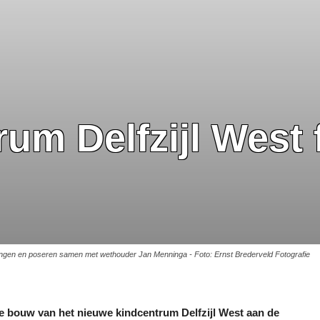
m Delfzijl West f
angen en poseren samen met wethouder Jan Menninga - Foto: Ernst Brederveld Fotografie
n de bouw van het nieuwe kindcentrum Delfzijl West aan de