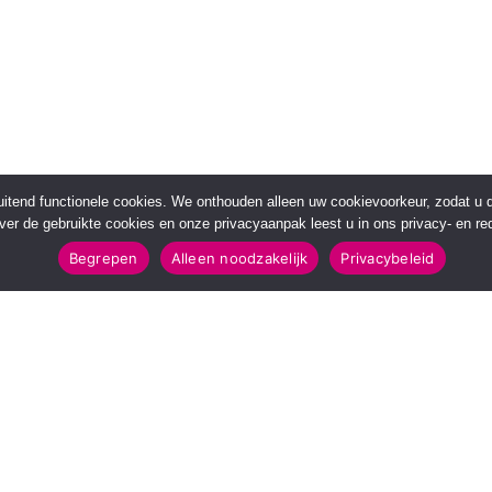
sluitend functionele cookies. We onthouden alleen uw cookievoorkeur, zodat u
over de gebruikte cookies en onze privacyaanpak leest u in ons privacy- en red
Begrepen
Alleen noodzakelijk
Privacybeleid