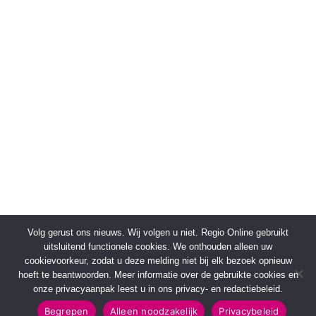
Volg gerust ons nieuws. Wij volgen u niet. Regio Online gebruikt
uitsluitend functionele cookies. We onthouden alleen uw
cookievoorkeur, zodat u deze melding niet bij elk bezoek opnieuw
hoeft te beantwoorden. Meer informatie over de gebruikte cookies en
onze privacyaanpak leest u in ons privacy- en redactiebeleid.
Begrepen
Alleen noodzakelijk
Privacybeleid