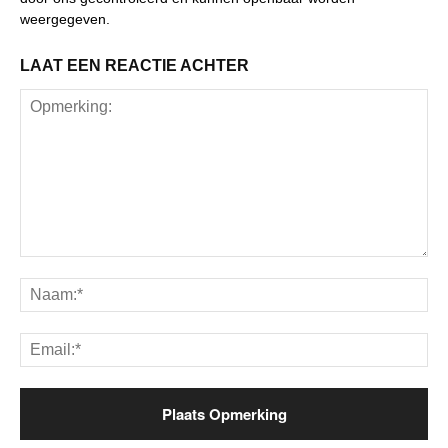
weergegeven.
LAAT EEN REACTIE ACHTER
Opmerking:
Na
Ema