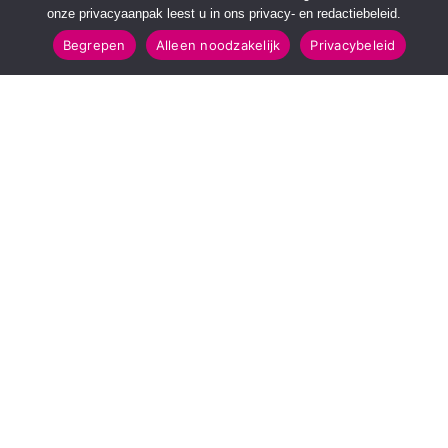
onze privacyaanpak leest u in ons privacy- en redactiebeleid.
Begrepen
Alleen noodzakelijk
Privacybeleid
SNELMENU
POPULAIRE TOPICS
Voorpagina
112 & Handhaving
Kies jouw regio
Amusement
Binnenland
Kunst & Cultuur
Buitenland
Leefomgeving
Mens & Maatschappij
Recreatie
Sport & Bewegen
INFORMATIE
Over Regio Online