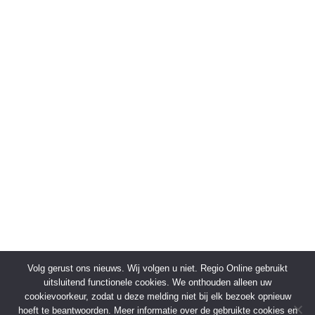
Volg gerust ons nieuws. Wij volgen u niet. Regio Online gebruikt
uitsluitend functionele cookies. We onthouden alleen uw
cookievoorkeur, zodat u deze melding niet bij elk bezoek opnieuw
hoeft te beantwoorden. Meer informatie over de gebruikte cookies en