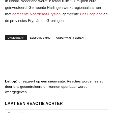
In Noord-Nederland wordt in totaal ruim 9,7 miljoen euro
geïnvesteerd. Gemeente Harlingen werkt regionaal samen
met
gemeente Noardeast-Fryslân
, gemeente
Het Hogeland
en
de provincies Fryslân en Groningen.
ONDERWERP
LEEFOMGEVING
ONDERWIJS & LEREN
Let op:
u reageert op een nieuwssite. Reacties worden eerst
door ons gecontroleerd en kunnen openbaar worden
weergegeven.
LAAT EEN REACTIE ACHTER