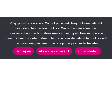
Volg gerust ons nieuws. Wij volgen u niet. Regio Online gebruikt
uitsluitend functionele cookies. We onthouden alleen uw
cookievoorkeur, zodat u deze melding niet bij elk bezoek opnieuw
hoeft te beantwoorden. Meer informatie over de gebruikte cookies en
onze privacyaanpak leest u in ons privacy- en redactiebeleid.
Begrepen
Alleen noodzakelijk
Privacybeleid
SNELMENU
POPULAIRE TOPICS
Voorpagina
112 & Handhaving
Kies jouw regio
Amusement
Binnenland
Kunst & Cultuur
Buitenland
Leefomgeving