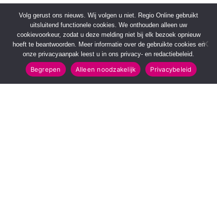
Volg gerust ons nieuws. Wij volgen u niet. Regio Online gebruikt
uitsluitend functionele cookies. We onthouden alleen uw
cookievoorkeur, zodat u deze melding niet bij elk bezoek opnieuw
hoeft te beantwoorden. Meer informatie over de gebruikte cookies en
onze privacyaanpak leest u in ons privacy- en redactiebeleid.
Begrepen
Alleen noodzakelijk
Privacybeleid
SNELMENU
POPULAIRE TOPICS
Voorpagina
112 & Handhaving
Kies jouw regio
Amusement
Binnenland
Kunst & Cultuur
Buitenland
Leefomgeving
Mens & Maatschappij
Recreatie