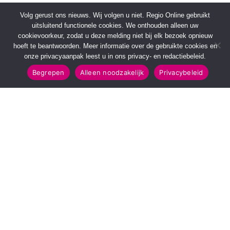
Volg gerust ons nieuws. Wij volgen u niet. Regio Online gebruikt
uitsluitend functionele cookies. We onthouden alleen uw
cookievoorkeur, zodat u deze melding niet bij elk bezoek opnieuw
hoeft te beantwoorden. Meer informatie over de gebruikte cookies en
onze privacyaanpak leest u in ons privacy- en redactiebeleid.
Begrepen
Alleen noodzakelijk
Privacybeleid
SNELMENU
POPULAIRE TOPICS
Voorpagina
112 & Handhaving
Kies jouw regio
Amusement
Binnenland
Kunst & Cultuur
Buitenland
Leefomgeving
Mens & Maatschappij
Recreatie