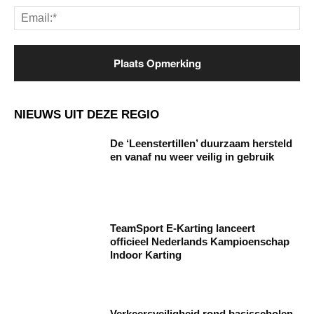
Ema
NIEUWS UIT DEZE REGIO
De ‘Leenstertillen’ duurzaam hersteld
en vanaf nu weer veilig in gebruik
TeamSport E-Karting lanceert
officieel Nederlands Kampioenschap
Indoor Karting
Verkeersveiligheid rond basisscholen