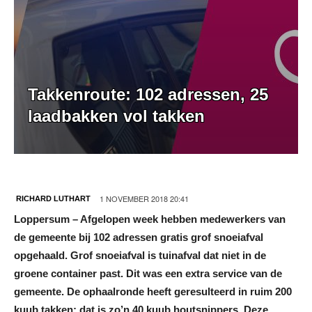
Takkenroute: 102 adressen, 25
laadbakken vol takken
1 NOVEMBER 2018 20:41
RICHARD LUTHART
Loppersum – Afgelopen week hebben medewerkers van
de gemeente bij 102 adressen gratis grof snoeiafval
opgehaald. Grof snoeiafval is tuinafval dat niet in de
groene container past. Dit was een extra service van de
gemeente. De ophaalronde heeft geresulteerd in ruim 200
kuub takken; dat is zo’n 40 kuub houtsnippers. Deze