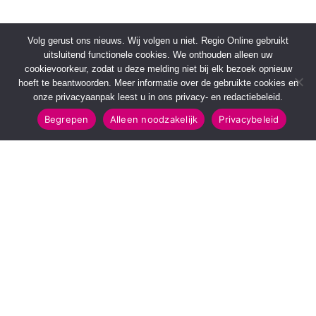
Volg gerust ons nieuws. Wij volgen u niet. Regio Online gebruikt
uitsluitend functionele cookies. We onthouden alleen uw
cookievoorkeur, zodat u deze melding niet bij elk bezoek opnieuw
hoeft te beantwoorden. Meer informatie over de gebruikte cookies en
onze privacyaanpak leest u in ons privacy- en redactiebeleid.
Begrepen
Alleen noodzakelijk
Privacybeleid
SNELMENU
POPULAIRE TOPICS
Voorpagina
112 & Handhaving
Kies jouw regio
Amusement
Binnenland
Kunst & Cultuur
Buitenland
Leefomgeving
Mens & Maatschappij