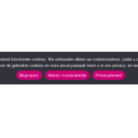
sluitend functionele cookies. We onthouden alleen uw cookievoorkeur, zodat u
over de gebruikte cookies en onze privacyaanpak leest u in ons privacy- en red
Begrepen
Alleen noodzakelijk
Privacybeleid