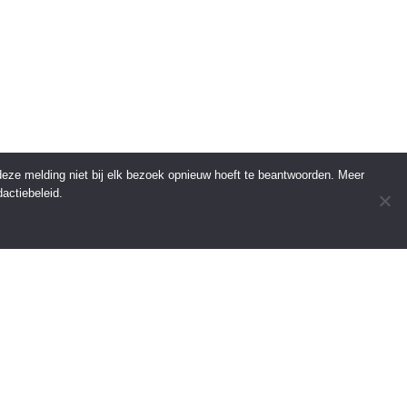
 deze melding niet bij elk bezoek opnieuw hoeft te beantwoorden. Meer
actiebeleid.