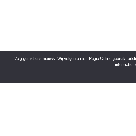
Volg gerust ons nieuws. Wij volgen u niet. Regio Online gebruikt uit
informatie 