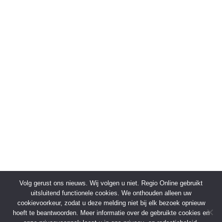
Volg gerust ons nieuws. Wij volgen u niet. Regio Online gebruikt
uitsluitend functionele cookies. We onthouden alleen uw
cookievoorkeur, zodat u deze melding niet bij elk bezoek opnieuw
hoeft te beantwoorden. Meer informatie over de gebruikte cookies en