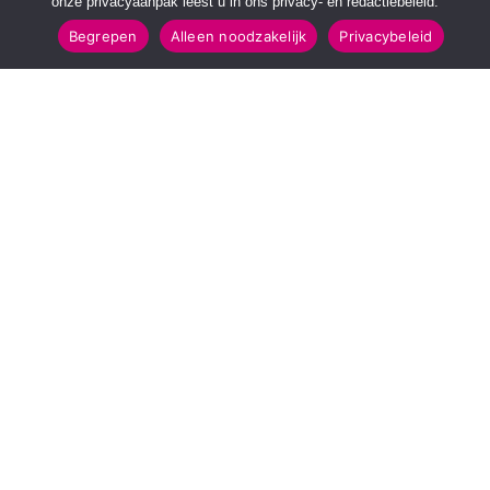
onze privacyaanpak leest u in ons privacy- en redactiebeleid.
Begrepen
Alleen noodzakelijk
Privacybeleid
SNELMENU
POPULAIRE TOPICS
Voorpagina
112 & Handhaving
Kies jouw regio
Amusement
Binnenland
Kunst & Cultuur
Buitenland
Leefomgeving
Mens & Maatschappij
Recreatie
Sport & Bewegen
INFORMATIE
Over Regio Online