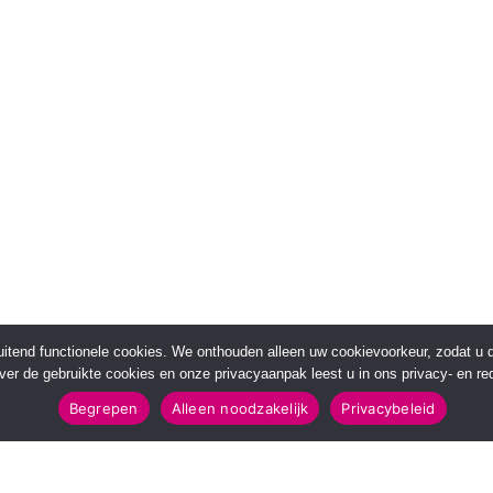
sluitend functionele cookies. We onthouden alleen uw cookievoorkeur, zodat u
over de gebruikte cookies en onze privacyaanpak leest u in ons privacy- en red
Begrepen
Alleen noodzakelijk
Privacybeleid