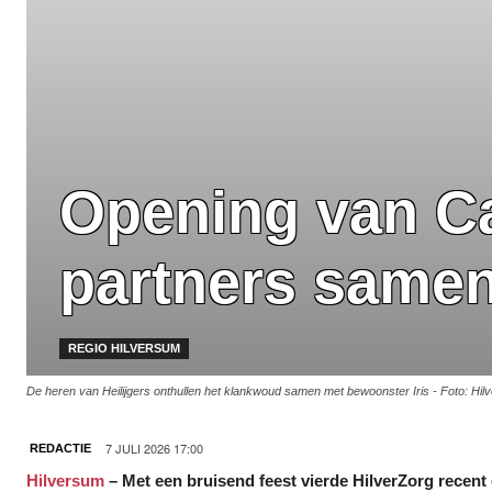
Opening van Ca
partners samen
REGIO HILVERSUM
De heren van Heilijgers onthullen het klankwoud samen met bewoonster Iris - Foto: Hil
7 JULI 2026 17:00
REDACTIE
Hilversum
– Met een bruisend feest vierde HilverZorg recen