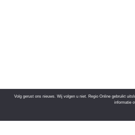
Volg gerust ons nieuws. Wij volgen u niet. Regio Online gebruikt uit
informatie 