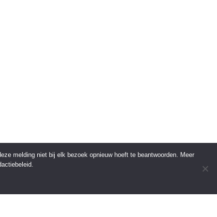
 deze melding niet bij elk bezoek opnieuw hoeft te beantwoorden. Meer
actiebeleid.