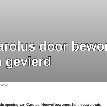
rolus door bewon
 gevierd
verZorg
t de opening van Carolus. Hoewel bewoners hun nieuwe thuis