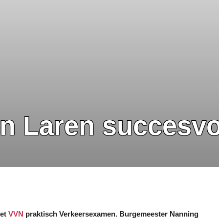
n Laren succesvo
het
VVN
praktisch Verkeersexamen. Burgemeester Nanning