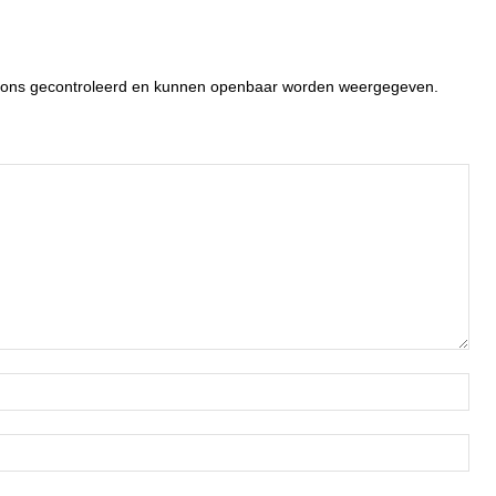
or ons gecontroleerd en kunnen openbaar worden weergegeven.
Naa
Ema