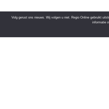
Volg gerust ons nieuws. Wij volgen u niet. Regio Online gebruikt uit
informatie 
SNELMENU
Voorpagina
Kies jouw regio