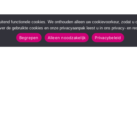
sluitend functionele cookies. We onthouden alleen uw cookievoorkeur, zodat u
over de gebruikte cookies en onze privacyaanpak leest u in ons privacy- en red
Begrepen
Alleen noodzakelijk
Privacybeleid
POPULAIRE TOPICS
112 & Handhaving
Amusement