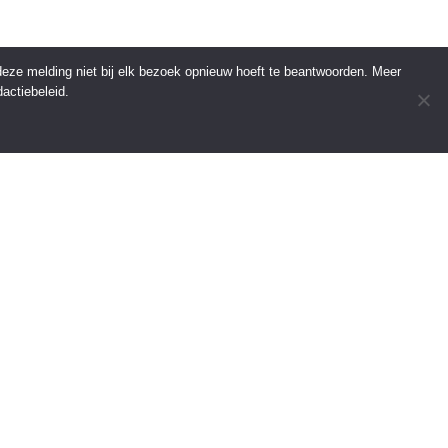
 deze melding niet bij elk bezoek opnieuw hoeft te beantwoorden. Meer
actiebeleid.
INFORMATIE
Over Regio Online
Contact