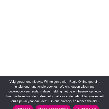
Volg gerust ons nieuws. Wij volgen u niet. Regio Online gebruikt
uitsluitend functionele cookies. We onthouden alleen uw
cookievoorkeur, zodat u deze melding niet bij elk bezoek opnieuw
hoeft te beantwoorden. Meer informatie over de gebruikte cookies en
onze privacyaanpak leest u in ons privacy- en redactiebeleid.
Begrepen
Alleen noodzakelijk
Privacybeleid