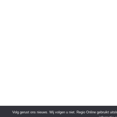
Volg gerust ons nieuws. Wij volgen u niet. Regio Online gebruikt uit