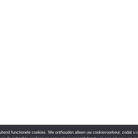
sluitend functionele cookies. We onthouden alleen uw cookievoorkeur, zodat u