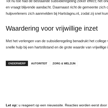
Tot nu toe had de bestaande subsidieregeling zeker effect; het
en vraagt blijvende aandacht. Daarnaast richt de gemeente zich 
hulpverleners zich aanmelden bij Hartslagnu.nl, zodat zij snel ku
Waardering voor vrijwillige inzet
Met het verlengen van de subsidieregeling benadrukt het colle
snelle hulp bij een hartstilstand en de grote waarde van vrijwillige
ONDERWERP
AUTORITEIT
ZORG & WELZIJN
Let op:
u reageert op een nieuwssite. Reacties worden eerst do