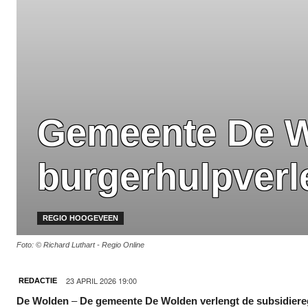
Gemeente De Wo
burgerhulpverl
REGIO HOOGEVEEN
Foto: © Richard Luthart - Regio Online
23 APRIL 2026 19:00
REDACTIE
De Wolden
–
De gemeente De Wolden verlengt de subsidiereg