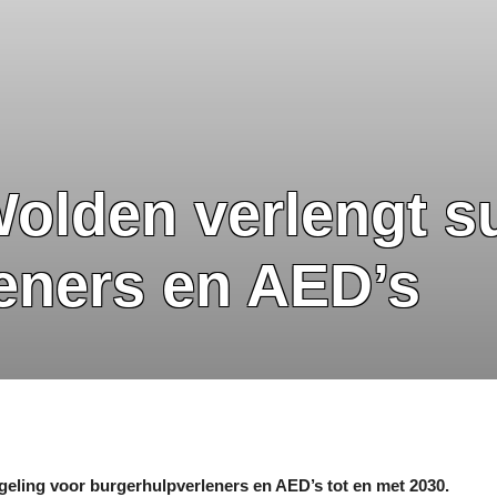
lden verlengt su
eners en AED’s
eling voor burgerhulpverleners en AED’s tot en met 2030.