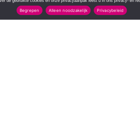
over de gebruikte cookies en onze privacyaanpak leest u in ons privacy- en red
Begrepen
Alleen noodzakelijk
Privacybeleid
POPULAIRE TOPICS
112 & Handhaving
Amusement
Kunst & Cultuur
Leefomgeving
Mens & Maatschappij
Recreatie