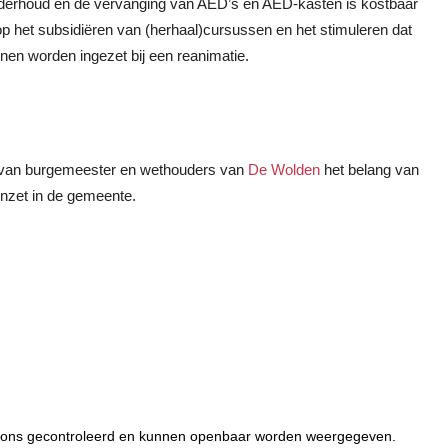
 onderhoud en de vervanging van AED’s en AED-kasten is kostbaar
op het subsidiëren van (herhaal)cursussen en het stimuleren dat
nnen worden ingezet bij een reanimatie.
ge van burgemeester en wethouders van
De Wolden
het belang van
 inzet in de gemeente.
or ons gecontroleerd en kunnen openbaar worden weergegeven.