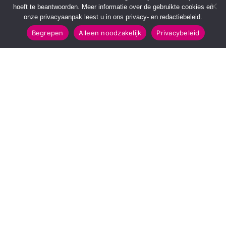
hoeft te beantwoorden. Meer informatie over de gebruikte cookies en
onze privacyaanpak leest u in ons privacy- en redactiebeleid.
Begrepen
Alleen noodzakelijk
Privacybeleid
SNELMENU
POPULAIRE TOPICS
Voorpagina
112 & Handhaving
Kies jouw regio
Amusement
Binnenland
Kunst & Cultuur
Buitenland
Leefomgeving
Mens & Maatschappij
Recreatie
Sport & Bewegen
INFORMATIE