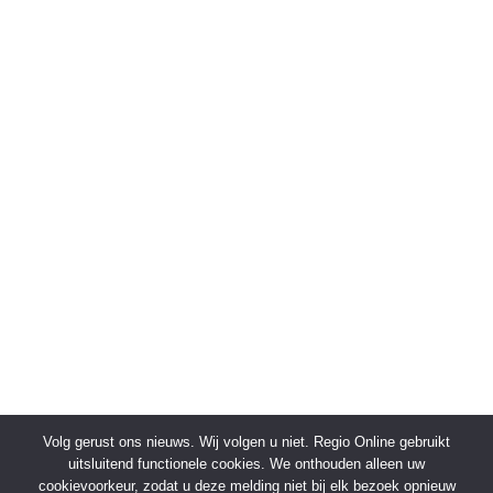
Volg gerust ons nieuws. Wij volgen u niet. Regio Online gebruikt
uitsluitend functionele cookies. We onthouden alleen uw
cookievoorkeur, zodat u deze melding niet bij elk bezoek opnieuw