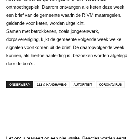
ontmoetingsplek. Daarom ontvangen alle keten deze week
een brief van de gemeente waarin de RIVM maatregelen,
geldende voor keten, worden uitgelicht.
Samen met betrokkenen, zoals jongerenwerk,
dorpsvereniging, kijkt de gemeente volgende week welke
signalen voortkomen uit de brief. De daaropvolgende week
kunnen, als hiertoe aanleiding is, bezoeken worden afgelegd
door de boa’s.
ONDERWERP
112 & HANDHAVING
AUTORITEIT
CORONAVIRUS
Let op:
u reageert op een nieuwssite. Reacties worden eerst