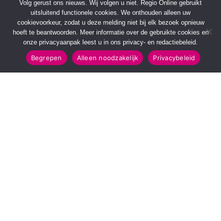
Volg gerust ons nieuws. Wij volgen u niet. Regio Online gebruikt
uitsluitend functionele cookies. We onthouden alleen uw
cookievoorkeur, zodat u deze melding niet bij elk bezoek opnieuw
hoeft te beantwoorden. Meer informatie over de gebruikte cookies en
onze privacyaanpak leest u in ons privacy- en redactiebeleid.
Begrepen
Alleen noodzakelijk
Privacybeleid
SNELMENU
POPULAIRE TOPICS
Voorpagina
112 & Handhaving
Kies jouw regio
Amusement
Binnenland
Kunst & Cultuur
Buitenland
Leefomgeving
Mens & Maatschappij
Recreatie
Sport & Bewegen