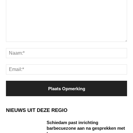
Opmerking:
Na
Ema
NIEUWS UIT DEZE REGIO
Schiedam past inrichting
barbecuezone aan na gesprekken met