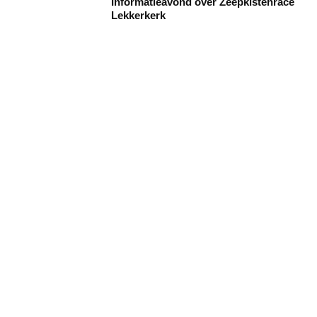
Informatieavond over Zeepkistenrace
Lekkerkerk