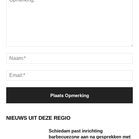
Opmerking:
Na
Ema
NIEUWS UIT DEZE REGIO
Schiedam past inrichting
barbecuezone aan na gesprekken met