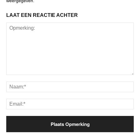
weergegeven.
LAAT EEN REACTIE ACHTER
Opmerking:
Na
Ema