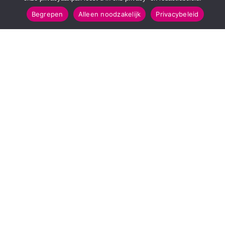
Begrepen
Alleen noodzakelijk
Privacybeleid
SNELMENU
POPULAIRE TOPICS
Voorpagina
112 & Handhaving
Kies jouw regio
Amusement
Binnenland
Kunst & Cultuur
Buitenland
Leefomgeving
Mens & Maatschappij
Recreatie
Sport & Bewegen
INFORMATIE
Over Regio Online