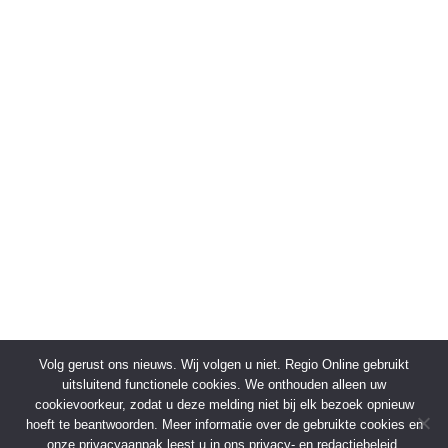
Volg gerust ons nieuws. Wij volgen u niet. Regio Online gebruikt
uitsluitend functionele cookies. We onthouden alleen uw
cookievoorkeur, zodat u deze melding niet bij elk bezoek opnieuw
hoeft te beantwoorden. Meer informatie over de gebruikte cookies en
onze privacyaanpak leest u in ons privacy- en redactiebeleid.