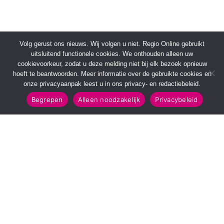
Volg gerust ons nieuws. Wij volgen u niet. Regio Online gebruikt
uitsluitend functionele cookies. We onthouden alleen uw
cookievoorkeur, zodat u deze melding niet bij elk bezoek opnieuw
hoeft te beantwoorden. Meer informatie over de gebruikte cookies en
onze privacyaanpak leest u in ons privacy- en redactiebeleid.
Begrepen
Alleen noodzakelijk
Privacybeleid
SNELMENU
POPULAIRE TOPICS
Voorpagina
112 & Handhaving
Kies jouw regio
Amusement
Binnenland
Kunst & Cultuur
Buitenland
Leefomgeving