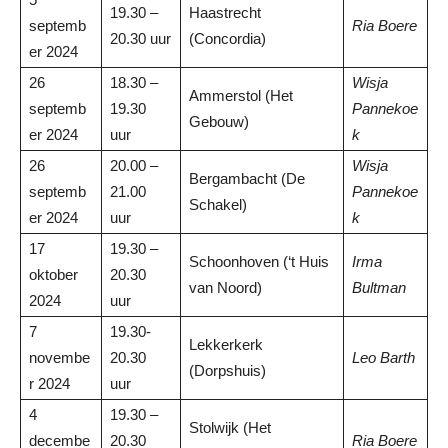
19.30 –
Haastrecht
septemb
Ria Boere
20.30 uur
(Concordia)
er 2024
26
18.30 –
Wisja
Ammerstol (Het
septemb
19.30
Pannekoe
Gebouw)
er 2024
uur
k
26
20.00 –
Wisja
Bergambacht (De
septemb
21.00
Pannekoe
Schakel)
er 2024
uur
k
17
19.30 –
Schoonhoven (‘t Huis
Irma
oktober
20.30
van Noord)
Bultman
2024
uur
7
19.30-
Lekkerkerk
novembe
20.30
Leo Barth
(Dorpshuis)
r 2024
uur
4
19.30 –
Stolwijk (Het
decembe
20.30
Ria Boere