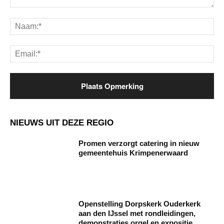
Opmerking:
Na
Ema
NIEUWS UIT DEZE REGIO
Promen verzorgt catering in nieuw
gemeentehuis Krimpenerwaard
Openstelling Dorpskerk Ouderkerk
aan den IJssel met rondleidingen,
demonstraties orgel en expositie