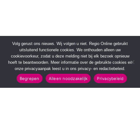
Volg gerust ons nieuws. Wij volgen u niet. Regio Online gebruikt
uitsluitend functionele cookies. We onthouden alleen uw
cookievoorkeur, zodat u deze melding niet bij elk bezoek opnieuw
hoeft te beantwoorden. Meer informatie over de gebruikte cookies en
onze privacyaanpak leest u in ons privacy- en redactiebeleid.
Begrepen
Alleen noodzakelijk
Privacybeleid
SNELMENU
POPULAIRE TOPICS
Voorpagina
112 & Handhaving
Kies jouw regio
Amusement