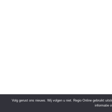
Volg gerust ons nieuws. Wij volgen u niet. Regio Online gebruikt uit
informatie 