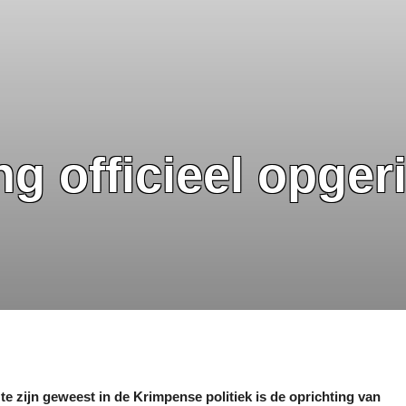
 officieel opgeri
 te zijn geweest in de Krimpense politiek is de oprichting van