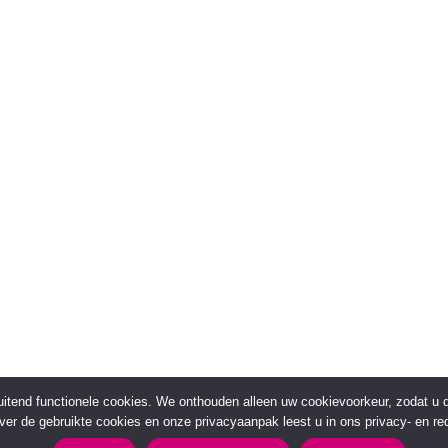
sluitend functionele cookies. We onthouden alleen uw cookievoorkeur, zodat u
over de gebruikte cookies en onze privacyaanpak leest u in ons privacy- en red