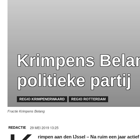
Krimpens Belang
politieke partij
REGIO KRIMPENERWAARD
REGIO ROTTERDAM
Fractie Krimpens Belang
29 MEI 2019 13:25
REDACTIE
rimpen aan den IJssel – Na ruim een jaar actief