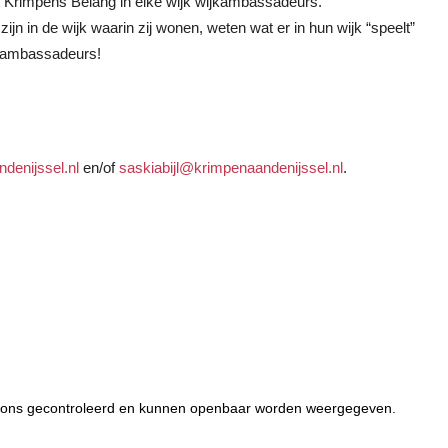
t Krimpens Belang in elke wijk wijkambassadeurs.
n in de wijk waarin zij wonen, weten wat er in hun wijk “speelt”
jkambassadeurs!
denijssel.nl
en/of
saskiabijl@krimpenaandenijssel.nl
.
or ons gecontroleerd en kunnen openbaar worden weergegeven.