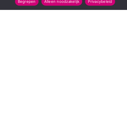
Begrepen
Alleen noodzakelijk
Privacybeleid
POPULAIRE TOPICS
112 & Handhaving
Amusement
Kunst & Cultuur
Leefomgeving
Mens & Maatschappij
Recreatie
Sport & Bewegen