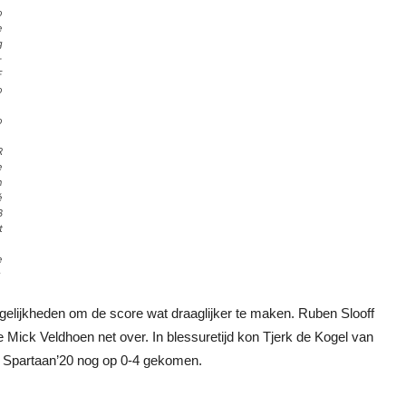
o
e
g
–
F
o
o
R
e
n
é
B
t
e
mogelijkheden om de score wat draaglijker te maken. Ruben Slooff
e Mick Veldhoen net over. In blessuretijd kon Tjerk de Kogel van
as Spartaan’20 nog op 0-4 gekomen.