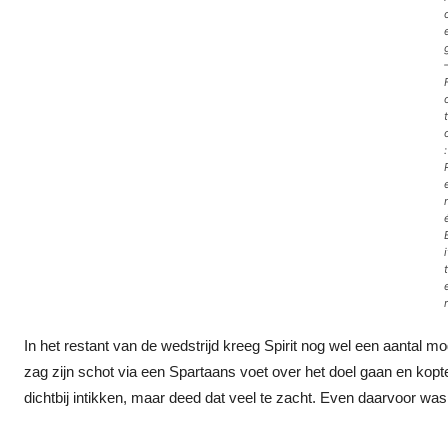
t
:
i
t
r
In het restant van de wedstrijd kreeg Spirit nog wel een aantal 
zag zijn schot via een Spartaans voet over het doel gaan en kopt
dichtbij intikken, maar deed dat veel te zacht. Even daarvoor w