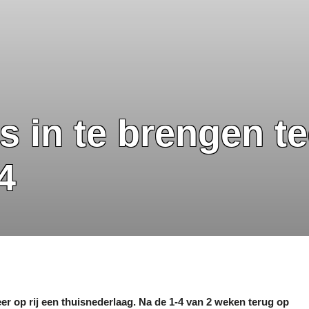
ets in te brengen t
4
er op rij een thuisnederlaag. Na de 1-4 van 2 weken terug op