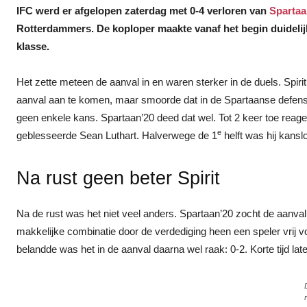
IFC werd er afgelopen zaterdag met 0-4 verloren van
Spartaa
Rotterdammers. De koploper maakte vanaf het begin duidelijk
klasse.
Het zette meteen de aanval in en waren sterker in de duels. Spiri
aanval aan te komen, maar smoorde dat in de Spartaanse defensi
geen enkele kans. Spartaan’20 deed dat wel. Tot 2 keer toe reag
e
geblesseerde Sean Luthart. Halverwege de 1
helft was hij kansl
Na rust geen beter Spirit
Na de rust was het niet veel anders. Spartaan’20 zocht de aanval 
makkelijke combinatie door de verdediging heen een speler vrij v
belandde was het in de aanval daarna wel raak: 0-2. Korte tijd lat
r