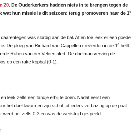
n’20
. De Ouderkerkers hadden niets in te brengen tegen de
e
 wat hun missie is dit seizoen: terug promoveren naar de 1
t daarentegen was slordig aan de bal. Af en toe leek er een goede
e
e. De ploeg van Richard van Cappellen creëerden in de 1
helft
eerde Ruben van der Velden alert. De doelman verving de
oos op een rake kopbal (0-1).
en leek zelfs een tandje erbij te doen. Nadat eerst een
oor het doel kwam en zijn schot tot ieders verbazing op de paal
er werd het zelfs 0-3 en was de wedstrijd gespeeld.
D