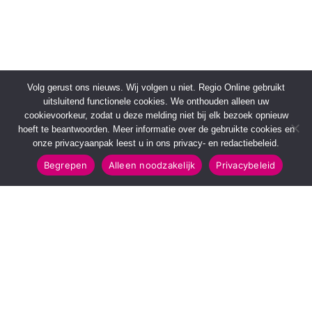
Volg gerust ons nieuws. Wij volgen u niet. Regio Online gebruikt
uitsluitend functionele cookies. We onthouden alleen uw
cookievoorkeur, zodat u deze melding niet bij elk bezoek opnieuw
hoeft te beantwoorden. Meer informatie over de gebruikte cookies en
onze privacyaanpak leest u in ons privacy- en redactiebeleid.
Begrepen
Alleen noodzakelijk
Privacybeleid
SNELMENU
POPULAIRE TOPICS
Voorpagina
112 & Handhaving
Kies jouw regio
Amusement
Binnenland
Kunst & Cultuur