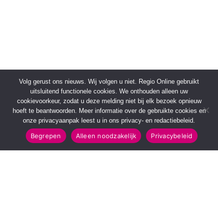
Volg gerust ons nieuws. Wij volgen u niet. Regio Online gebruikt
uitsluitend functionele cookies. We onthouden alleen uw
cookievoorkeur, zodat u deze melding niet bij elk bezoek opnieuw
hoeft te beantwoorden. Meer informatie over de gebruikte cookies en
onze privacyaanpak leest u in ons privacy- en redactiebeleid.
Begrepen
Alleen noodzakelijk
Privacybeleid
SNELMENU
POPULAIRE TOPICS
Voorpagina
112 & Handhaving