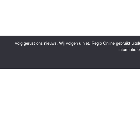
Volg gerust ons nieuws. Wij volgen u niet. Regio Online gebruikt uit
informatie 
SNELMENU