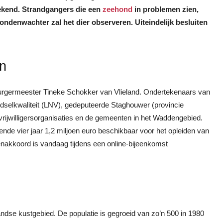
ekend. Strandgangers die een
zeehond
in problemen zien,
ndenwachter zal het dier observeren. Uiteindelijk besluiten
en
urgermeester Tineke Schokker van Vlieland. Ondertekenaars van
dselkwaliteit (LNV), gedeputeerde Staghouwer (provincie
rijwilligersorganisaties en de gemeenten in het Waddengebied.
nde vier jaar 1,2 miljoen euro beschikbaar voor het opleiden van
kkoord is vandaag tijdens een online-bijeenkomst
ndse kustgebied. De populatie is gegroeid van zo’n 500 in 1980