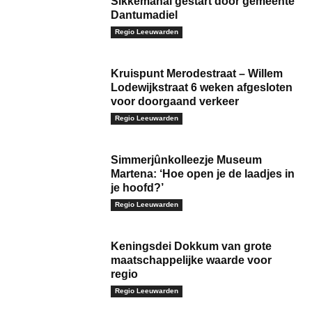
Sikkemahal gestart door gemeente
Dantumadiel
Regio Leeuwarden
Kruispunt Merodestraat – Willem
Lodewijkstraat 6 weken afgesloten
voor doorgaand verkeer
Regio Leeuwarden
Simmerjûnkolleezje Museum
Martena: ‘Hoe open je de laadjes in
je hoofd?’
Regio Leeuwarden
Keningsdei Dokkum van grote
maatschappelijke waarde voor
regio
Regio Leeuwarden