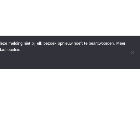
 deze melding niet bij elk bezoek opnieuw hoeft te beantwoorden. Meer
actiebeleid.
INFORMATIE