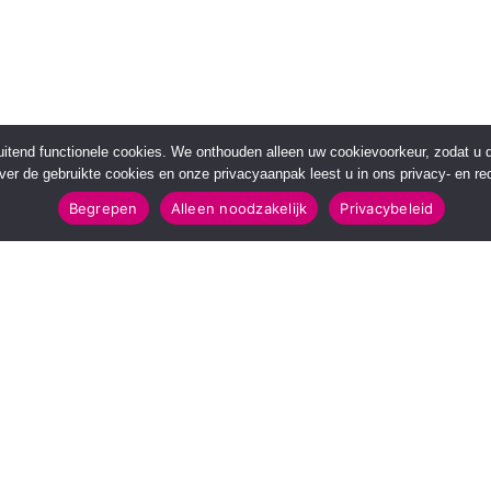
sluitend functionele cookies. We onthouden alleen uw cookievoorkeur, zodat u
over de gebruikte cookies en onze privacyaanpak leest u in ons privacy- en red
Begrepen
Alleen noodzakelijk
Privacybeleid
POPULAIRE TOPICS