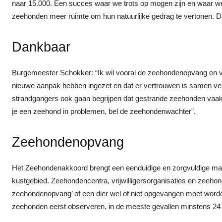
naar 15.000. Een succes waar we trots op mogen zijn en waar w
zeehonden meer ruimte om hun natuurlijke gedrag te vertonen. Da
Dankbaar
Burgemeester Schokker: “Ik wil vooral de zeehondenopvang en vri
nieuwe aanpak hebben ingezet en dat er vertrouwen is samen verde
strandgangers ook gaan begrijpen dat gestrande zeehonden vaak 
je een zeehond in problemen, bel de zeehondenwachter”.
Zeehondenopvang
Het Zeehondenakkoord brengt een eenduidige en zorgvuldige ma
kustgebied. Zeehondencentra, vrijwilligersorganisaties en zeeh
zeehondenopvang’ of een dier wel of niet opgevangen moet wor
zeehonden eerst observeren, in de meeste gevallen minstens 24 