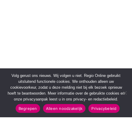
Volg gerust ons nieuws. Wij volgen u niet. Regio Online gebruikt
uitsluitend functionele cookies. We onthouden alleen uw
cookievoorkeur, zodat u deze melding niet bij elk bezoek opnieuw
hoeft te beantwoorden. Meer informatie over de gebruikte cookies en
onze privacyaanpak leest u in ons privacy- en redactiebeleid.
Begrepen
Alleen noodzakelijk
Privacybeleid