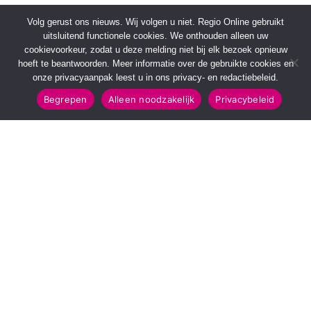
Volg gerust ons nieuws. Wij volgen u niet. Regio Online gebruikt
uitsluitend functionele cookies. We onthouden alleen uw
cookievoorkeur, zodat u deze melding niet bij elk bezoek opnieuw
hoeft te beantwoorden. Meer informatie over de gebruikte cookies en
onze privacyaanpak leest u in ons privacy- en redactiebeleid.
Begrepen
Alleen noodzakelijk
Privacybeleid
SNELMENU
POPULAIRE TOPICS
Voorpagina
112 & Handhaving
Kies jouw regio
Amusement
Binnenland
Kunst & Cultuur
Buitenland
Leefomgeving
Mens & Maatschappij
Recreatie