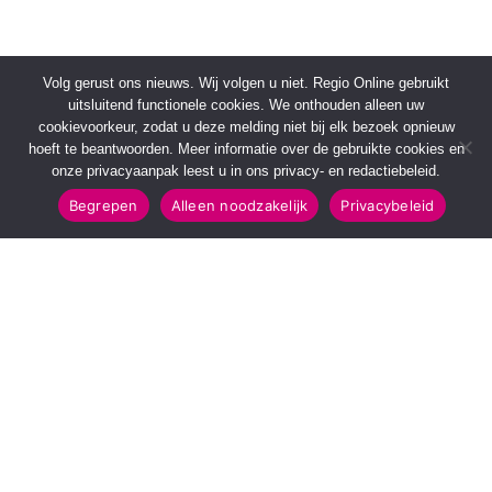
Volg gerust ons nieuws. Wij volgen u niet. Regio Online gebruikt
uitsluitend functionele cookies. We onthouden alleen uw
cookievoorkeur, zodat u deze melding niet bij elk bezoek opnieuw
hoeft te beantwoorden. Meer informatie over de gebruikte cookies en
onze privacyaanpak leest u in ons privacy- en redactiebeleid.
Begrepen
Alleen noodzakelijk
Privacybeleid
SNELMENU
POPULAIRE TOPICS
Voorpagina
112 & Handhaving
Kies jouw regio
Amusement
Binnenland
Kunst & Cultuur
Buitenland
Leefomgeving