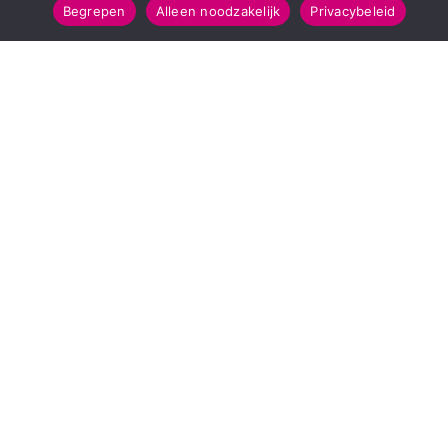
Begrepen
Alleen noodzakelijk
Privacybeleid
SNELMENU
POPULAIRE TOPICS
Voorpagina
112 & Handhaving
Kies jouw regio
Amusement
Binnenland
Kunst & Cultuur
Buitenland
Leefomgeving
Mens & Maatschappij
Recreatie
Sport & Bewegen
INFORMATIE
Over Regio Online
Contact