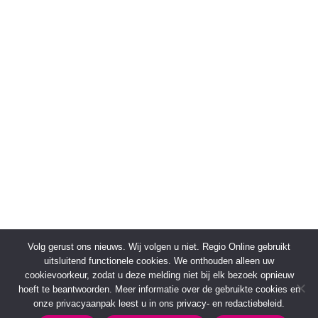
Volg gerust ons nieuws. Wij volgen u niet. Regio Online gebruikt
uitsluitend functionele cookies. We onthouden alleen uw
cookievoorkeur, zodat u deze melding niet bij elk bezoek opnieuw
hoeft te beantwoorden. Meer informatie over de gebruikte cookies en
onze privacyaanpak leest u in ons privacy- en redactiebeleid.