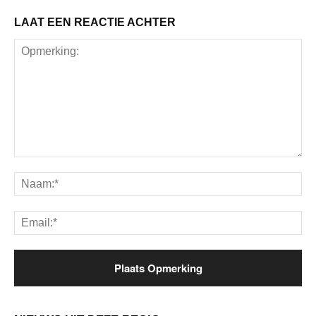
LAAT EEN REACTIE ACHTER
Opmerking:
Na
Ema