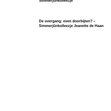
Simmerjûnkolleezje
De overgang: even doorbijten? –
Simmerjûnkolleezje Jeanette de Haan