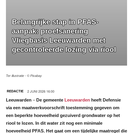
Belangrijke stap in PFAS-
aanpak: proefsanering
Vliegbasis Leeuwarden met
gecontroleerde lozing via riool
Ter illustratie - © Pixabay
2 JUNI 2026 16:00
REDACTIE
Leeuwarden
–
De gemeente
Leeuwarden
heeft Defensie
via een maatwerkvoorschrift toestemming gegeven om
een beperkte hoeveelheid gezuiverd grondwater op het
riool te lozen. In dit water zit nog een minimale
hoeveelheid PFAS. Het gaat om een tijdelijke maatregel die