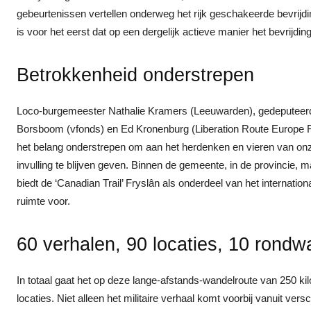
gebeurtenissen vertellen onderweg het rijk geschakeerde bevrijd
is voor het eerst dat op een dergelijk actieve manier het bevrijdi
Betrokkenheid onderstrepen
Loco-burgemeester Nathalie Kramers (Leeuwarden), gedeputeerde
Borsboom (vfonds) en Ed Kronenburg (Liberation Route Europe Fo
het belang onderstrepen om aan het herdenken en vieren van onze v
invulling te blijven geven. Binnen de gemeente, in de provincie, m
biedt de ‘Canadian Trail’ Fryslân als onderdeel van het internati
ruimte voor.
60 verhalen, 90 locaties, 10 rond
In totaal gaat het op deze lange-afstands-wandelroute van 250 
locaties. Niet alleen het militaire verhaal komt voorbij vanuit ve