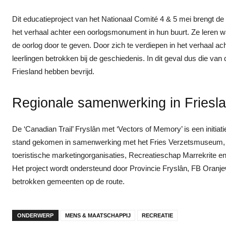
Dit educatieproject van het Nationaal Comité 4 & 5 mei brengt de
het verhaal achter een oorlogsmonument in hun buurt. Ze leren w
de oorlog door te geven. Door zich te verdiepen in het verhaal 
leerlingen betrokken bij de geschiedenis. In dit geval dus die v
Friesland hebben bevrijd.
Regionale samenwerking in Friesl
De ‘Canadian Trail’ Fryslân met ‘Vectors of Memory’ is een initia
stand gekomen in samenwerking met het Fries Verzetsmuseum, h
toeristische marketingorganisaties, Recreatieschap Marrekrite 
Het project wordt ondersteund door Provincie Fryslân, FB Oranje
betrokken gemeenten op de route.
ONDERWERP
MENS & MAATSCHAPPIJ
RECREATIE