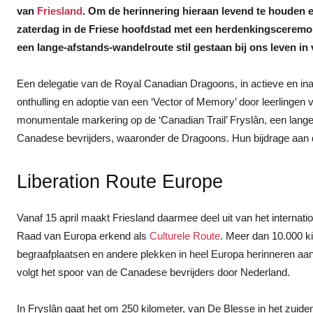
van
Friesland
. Om de herinnering hieraan levend te houden 
zaterdag in de Friese hoofdstad met een herdenkingsceremo
een lange-afstands-wandelroute stil gestaan bij ons leven in v
Een delegatie van de Royal Canadian Dragoons, in actieve en inact
onthulling en adoptie van een ‘Vector of Memory’ door leerlinge
monumentale markering op de ‘Canadian Trail’ Fryslân, een lange
Canadese bevrijders, waaronder de Dragoons. Hun bijdrage aan de
Liberation Route Europe
Vanaf 15 april maakt Friesland daarmee deel uit van het internat
Raad van Europa erkend als
Culturele Route
. Meer dan 10.000 
begraafplaatsen en andere plekken in heel Europa herinneren aan
volgt het spoor van de Canadese bevrijders door Nederland.
In Fryslân gaat het om 250 kilometer, van De Blesse in het zuide