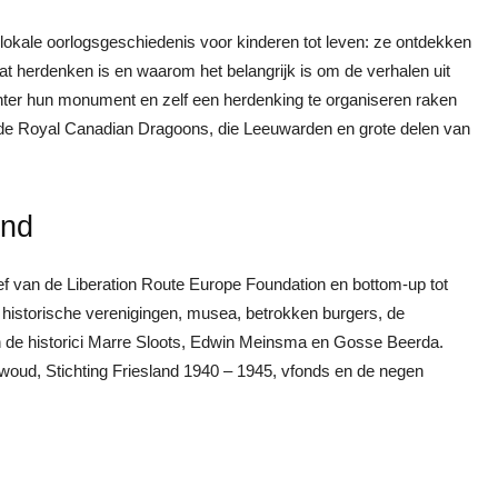
 lokale oorlogsgeschiedenis voor kinderen tot leven: ze ontdekken
at herdenken is en waarom het belangrijk is om de verhalen uit
achter hun monument en zelf een herdenking te organiseren raken
an de Royal Canadian Dragoons, die Leeuwarden en grote delen van
and
tief van de Liberation Route Europe Foundation en bottom-up tot
istorische verenigingen, musea, betrokken burgers, de
en de historici Marre Sloots, Edwin Meinsma en Gosse Beerda.
woud, Stichting Friesland 1940 – 1945, vfonds en de negen