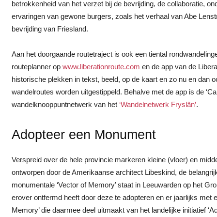
betrokkenheid van het verzet bij de bevrijding, de collaboratie,
ervaringen van gewone burgers, zoals het verhaal van Abe Lenstr
bevrijding van Friesland.
Aan het doorgaande routetraject is ook een tiental rondwandeling
routeplanner op
www.liberationroute.com
en de app van de Libera
historische plekken in tekst, beeld, op de kaart en zo nu en dan
wandelroutes worden uitgestippeld. Behalve met de app is de ‘Can
wandelknooppuntnetwerk van het
‘Wandelnetwerk Fryslân’
.
Adopteer een Monument
Verspreid over de hele provincie markeren kleine (vloer) en mid
ontworpen door de Amerikaanse architect Libeskind, de belangrijk
monumentale ‘Vector of Memory’ staat in Leeuwarden op het Gron
erover ontfermd heeft door deze te adopteren en er jaarlijks met een
Memory’ die daarmee deel uitmaakt van het landelijke initiatief 