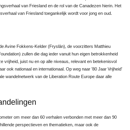
ingsverhaal van Friesland en de rol van de Canadezen hierin. Het
ngsverhaal van Friesland toegankelijk wordt voor jong en oud.
 Avine Fokkens-Kelder (Fryslân), de voorzitters Matthieu
undation) zullen die dag ieder vanuit hun eigen betrokkenheid
rijheid, juist nu en op alle niveaus, relevant en betekenisvol
aar ook nationaal en internationaal. Op weg naar ’80 Jaar Vrijheid’
onale wandelnetwerk van de Liberation Route Europe daar alle
wandelingen
kilometer om meer dan 60 verhalen verbonden met meer dan 90
rschillende perspectieven en thematieken, maar ook de