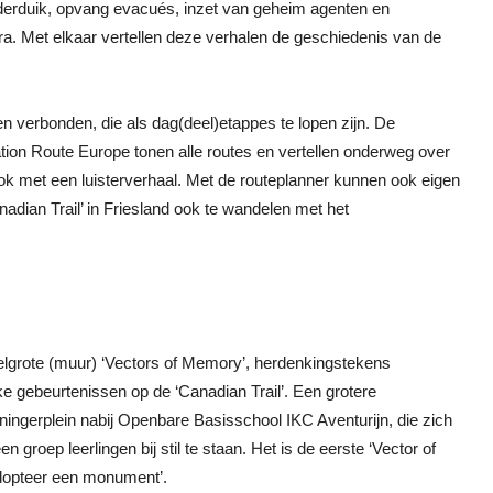
 onderduik, opvang evacués, inzet van geheim agenten en
a. Met elkaar vertellen deze verhalen de geschiedenis van de
en verbonden, die als dag(deel)etappes te lopen zijn. De
tion Route Europe tonen alle routes en vertellen onderweg over
 ook met een luisterverhaal. Met de routeplanner kunnen ook eigen
adian Trail’ in Friesland ook te wandelen met het
delgrote (muur) ‘Vectors of Memory’, herdenkingstekens
e gebeurtenissen op de ‘Canadian Trail’. Een grotere
ingerplein nabij Openbare Basisschool IKC Aventurijn, die zich
 groep leerlingen bij stil te staan. Het is de eerste ‘Vector of
‘Adopteer een monument’.