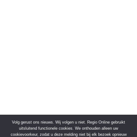
Volg gerust ons nieuws. Wij volgen u niet. Regio Online gebruikt
uitsluitend functionele cookies. We onthouden alleen uw
cookievoorkeur, zodat u deze melding niet bij elk bezoek opnieuw