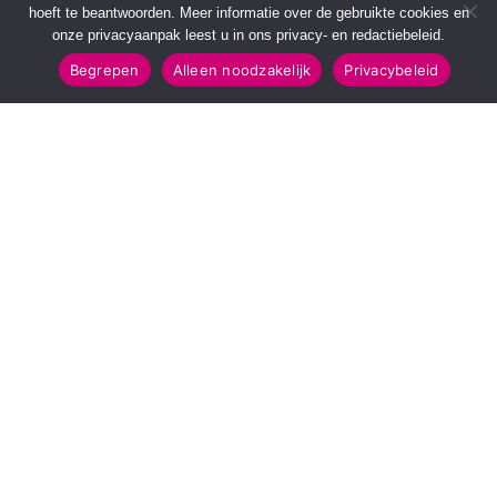
hoeft te beantwoorden. Meer informatie over de gebruikte cookies en
onze privacyaanpak leest u in ons privacy- en redactiebeleid.
Begrepen
Alleen noodzakelijk
Privacybeleid
SNELMENU
POPULAIRE TOPICS
Voorpagina
112 & Handhaving
Kies jouw regio
Amusement
Binnenland
Kunst & Cultuur
Buitenland
Leefomgeving
Mens & Maatschappij
Recreatie
Sport & Bewegen
INFORMATIE