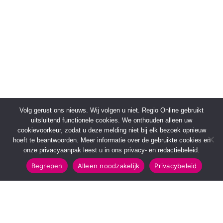
Volg gerust ons nieuws. Wij volgen u niet. Regio Online gebruikt
uitsluitend functionele cookies. We onthouden alleen uw
cookievoorkeur, zodat u deze melding niet bij elk bezoek opnieuw
hoeft te beantwoorden. Meer informatie over de gebruikte cookies en
onze privacyaanpak leest u in ons privacy- en redactiebeleid.
Begrepen
Alleen noodzakelijk
Privacybeleid