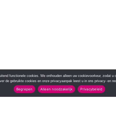
sluitend functionele cookies. We onthouden alleen uw cookievoorkeur, zodat u
over de gebruikte cookies en onze privacyaanpak leest u in ons privacy- en red
Begrepen
Alleen noodzakelijk
Privacybeleid