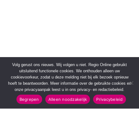
Volg gerust ons nieuws. Wij volgen u niet. Regio Online gebruikt
uitsluitend functionele cookies. We onthouden alleen uw
cookievoorkeur, zodat u deze melding niet bij elk bezoek opnieuw
hoeft te beantwoorden. Meer informatie over de gebruikte cookies en
onze privacyaanpak leest u in ons privacy- en redactiebeleid.
Begrepen
Alleen noodzakelijk
Privacybeleid
SNELMENU
POPULAIRE TOPICS