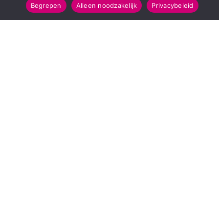
Begrepen
Alleen noodzakelijk
Privacybeleid
SNELMENU
POPULAIRE TOPICS
Voorpagina
112 & Handhaving
Kies jouw regio
Amusement
Binnenland
Kunst & Cultuur
Buitenland
Leefomgeving
Mens & Maatschappij
Recreatie
Sport & Bewegen
INFORMATIE
Over Regio Online
Contact