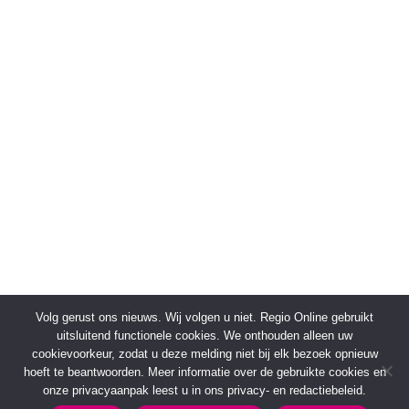
Volg gerust ons nieuws. Wij volgen u niet. Regio Online gebruikt
uitsluitend functionele cookies. We onthouden alleen uw
cookievoorkeur, zodat u deze melding niet bij elk bezoek opnieuw
hoeft te beantwoorden. Meer informatie over de gebruikte cookies en
onze privacyaanpak leest u in ons privacy- en redactiebeleid.