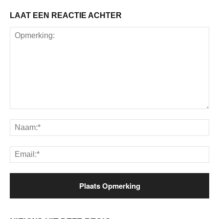
LAAT EEN REACTIE ACHTER
Opmerking:
Na
Ema