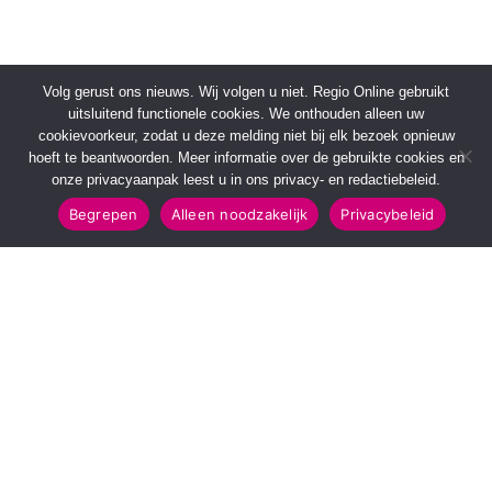
Volg gerust ons nieuws. Wij volgen u niet. Regio Online gebruikt
uitsluitend functionele cookies. We onthouden alleen uw
cookievoorkeur, zodat u deze melding niet bij elk bezoek opnieuw
hoeft te beantwoorden. Meer informatie over de gebruikte cookies en
onze privacyaanpak leest u in ons privacy- en redactiebeleid.
Begrepen
Alleen noodzakelijk
Privacybeleid
SNELMENU
POPULAIRE TOPICS
Voorpagina
112 & Handhaving
Kies jouw regio
Amusement
Binnenland
Kunst & Cultuur
Buitenland
Leefomgeving