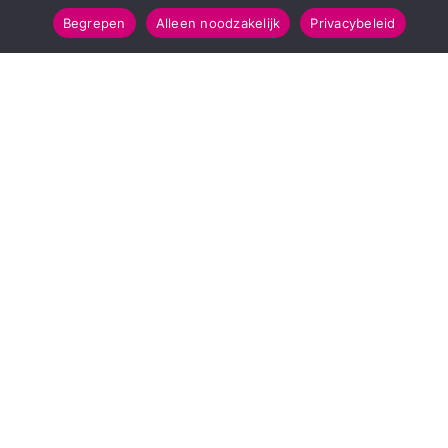
Begrepen
Alleen noodzakelijk
Privacybeleid
SNELMENU
POPULAIRE TOPICS
Voorpagina
112 & Handhaving
Kies jouw regio
Amusement
Binnenland
Kunst & Cultuur
Buitenland
Leefomgeving
Mens & Maatschappij
Recreatie
Sport & Bewegen
INFORMATIE
Over Regio Online
Contact