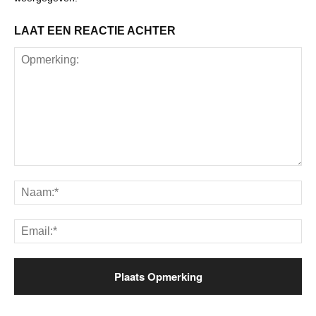
LAAT EEN REACTIE ACHTER
Opmerking:
Na
Ema