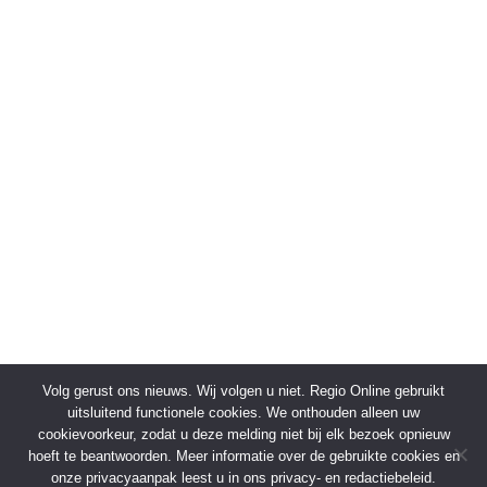
Volg gerust ons nieuws. Wij volgen u niet. Regio Online gebruikt
uitsluitend functionele cookies. We onthouden alleen uw
cookievoorkeur, zodat u deze melding niet bij elk bezoek opnieuw
hoeft te beantwoorden. Meer informatie over de gebruikte cookies en
onze privacyaanpak leest u in ons privacy- en redactiebeleid.