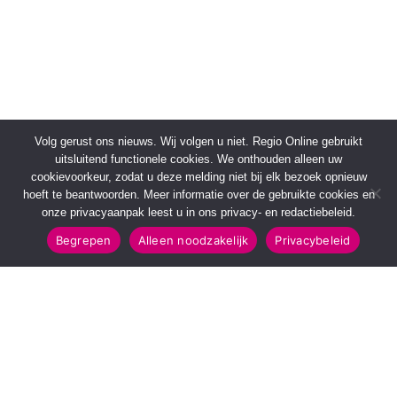
Volg gerust ons nieuws. Wij volgen u niet. Regio Online gebruikt
uitsluitend functionele cookies. We onthouden alleen uw
cookievoorkeur, zodat u deze melding niet bij elk bezoek opnieuw
hoeft te beantwoorden. Meer informatie over de gebruikte cookies en
onze privacyaanpak leest u in ons privacy- en redactiebeleid.
Begrepen
Alleen noodzakelijk
Privacybeleid
SNELMENU
POPULAIRE TOPICS
Voorpagina
112 & Handhaving