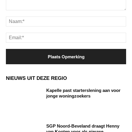
Opmerking:
Na
Ema
NIEUWS UIT DEZE REGIO
Kapelle past starterslening aan voor
jonge woningzoekers
SGP Noord-Beveland draagt Henny
van Kooten voor als nieuwe