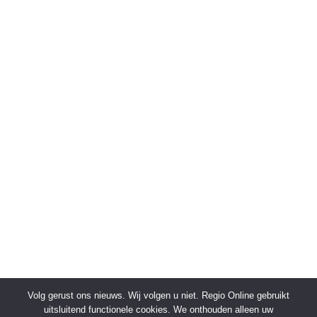
Volg gerust ons nieuws. Wij volgen u niet. Regio Online gebruikt
uitsluitend functionele cookies. We onthouden alleen uw