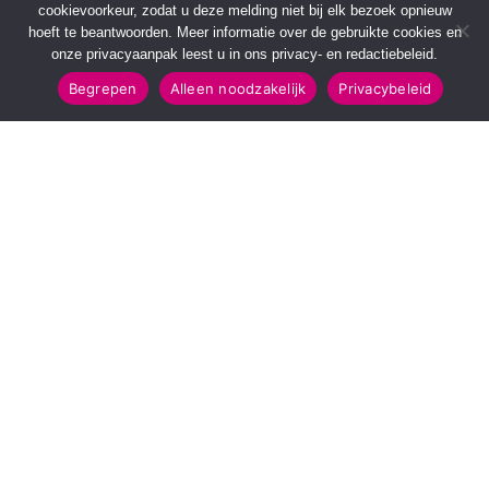
cookievoorkeur, zodat u deze melding niet bij elk bezoek opnieuw
hoeft te beantwoorden. Meer informatie over de gebruikte cookies en
onze privacyaanpak leest u in ons privacy- en redactiebeleid.
Begrepen
Alleen noodzakelijk
Privacybeleid
SNELMENU
POPULAIRE TOPICS
Voorpagina
112 & Handhaving
Kies jouw regio
Amusement
Binnenland
Kunst & Cultuur
Buitenland
Leefomgeving
Mens & Maatschappij
Recreatie
Sport & Bewegen
INFORMATIE