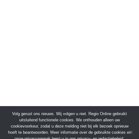
Volg gerust ons nieuws. Wij volgen u niet. Regio Online gebruikt
uitsluitend functionele cookies. We onthouden alleen uw
cookievoorkeur, zodat u deze melding niet bij elk bezoek opnieuw
hoeft te beantwoorden. Meer informatie over de gebruikte cookies en
onze privacyaanpak leest u in ons privacy- en redactiebeleid.