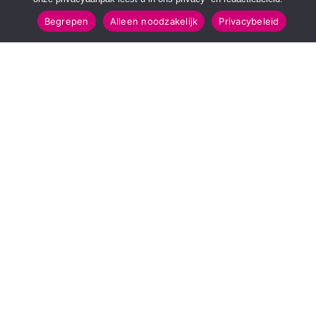
Begrepen
Alleen noodzakelijk
Privacybeleid
SNELMENU
POPULAIRE TOPICS
Voorpagina
112 & Handhaving
Kies jouw regio
Amusement
Binnenland
Kunst & Cultuur
Buitenland
Leefomgeving
Mens & Maatschappij
Recreatie
Sport & Bewegen
INFORMATIE
Over Regio Online