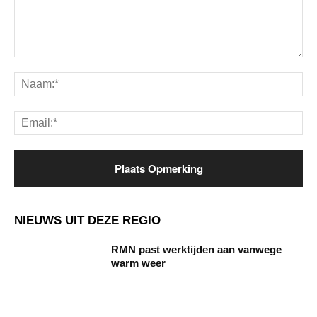
Opmerking:
Na
Ema
NIEUWS UIT DEZE REGIO
RMN past werktijden aan vanwege
warm weer