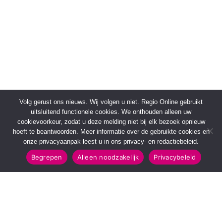
Volg gerust ons nieuws. Wij volgen u niet. Regio Online gebruikt
uitsluitend functionele cookies. We onthouden alleen uw
cookievoorkeur, zodat u deze melding niet bij elk bezoek opnieuw
hoeft te beantwoorden. Meer informatie over de gebruikte cookies en
onze privacyaanpak leest u in ons privacy- en redactiebeleid.
Begrepen
Alleen noodzakelijk
Privacybeleid
SNELMENU
POPULAIRE TOPICS