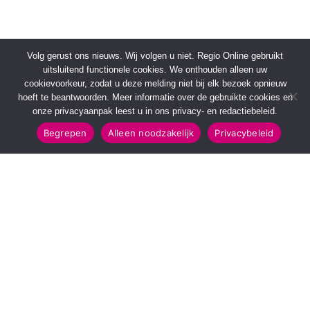
Volg gerust ons nieuws. Wij volgen u niet. Regio Online gebruikt
uitsluitend functionele cookies. We onthouden alleen uw
cookievoorkeur, zodat u deze melding niet bij elk bezoek opnieuw
hoeft te beantwoorden. Meer informatie over de gebruikte cookies en
onze privacyaanpak leest u in ons privacy- en redactiebeleid.
Begrepen
Alleen noodzakelijk
Privacybeleid
SNELMENU
POPULAIRE TOPICS
Voorpagina
112 & Handhaving
Kies jouw regio
Amusement
Binnenland
Kunst & Cultuur
Buitenland
Leefomgeving