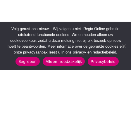
Volg gerust ons nieuws. Wij volgen u niet. Regio Online gebruikt
uitsluitend functionele cookies. We onthouden alleen uw
cookievoorkeur, zodat u deze melding niet bij elk bezoek opnieuw
hoeft te beantwoorden. Meer informatie over de gebruikte cookies en
onze privacyaanpak leest u in ons privacy- en redactiebeleid.
Begrepen
Alleen noodzakelijk
Privacybeleid
SNELMENU
POPULAIRE TOPICS
Voorpagina
112 & Handhaving
Kies jouw regio
Amusement
Binnenland
Kunst & Cultuur
Buitenland
Leefomgeving