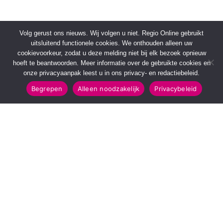
Volg gerust ons nieuws. Wij volgen u niet. Regio Online gebruikt
uitsluitend functionele cookies. We onthouden alleen uw
cookievoorkeur, zodat u deze melding niet bij elk bezoek opnieuw
hoeft te beantwoorden. Meer informatie over de gebruikte cookies en
onze privacyaanpak leest u in ons privacy- en redactiebeleid.
Begrepen
Alleen noodzakelijk
Privacybeleid
SNELMENU
POPULAIRE TOPICS
Voorpagina
112 & Handhaving
Kies jouw regio
Amusement
Binnenland
Kunst & Cultuur
Buitenland
Leefomgeving
Mens & Maatschappij