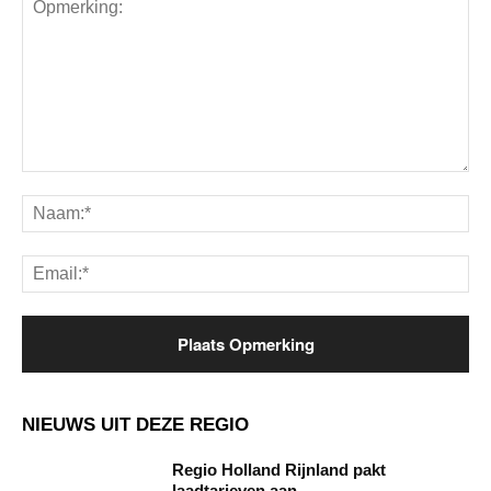
Opmerking:
Na
Ema
NIEUWS UIT DEZE REGIO
Regio Holland Rijnland pakt
laadtarieven aan