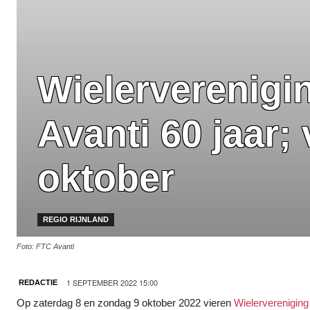
Wielerverenigi
Avanti 60 jaar; 
oktober
REGIO RIJNLAND
Foto: FTC Avanti
1 SEPTEMBER 2022 15:00
REDACTIE
Op zaterdag 8 en zondag 9 oktober 2022 vieren
Wielervereniging