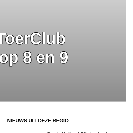
sToerClub
 op 8 en 9
NIEUWS UIT DEZE REGIO