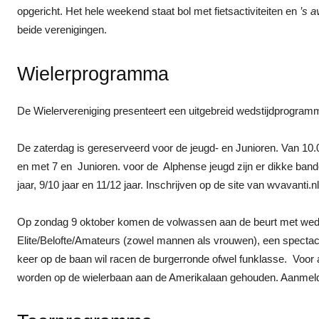
opgericht. Het hele weekend staat bol met fietsactiviteiten en
’s 
beide verenigingen.
Wielerprogramma
De Wielervereniging presenteert een uitgebreid wedstijdprogram
De zaterdag is gereserveerd voor de jeugd- en Junioren. Van 10.00
en met 7 en Junioren. voor de Alphense jeugd zijn er dikke banden
jaar, 9/10 jaar en 11/12 jaar. Inschrijven op de site van wvavanti.nl
Op zondag 9 oktober komen de volwassen aan de beurt met wedst
Elite/Belofte/Amateurs (zowel mannen als vrouwen), een spectacu
keer op de baan wil racen de burgerronde ofwel funklasse. Voor al
worden op de wielerbaan aan de Amerikalaan gehouden. Aanmeld