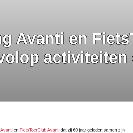
ng Avanti en Fiet
volop activiteiten
 Avanti
en
FietsToerClub Avanti
dat zij 60 jaar geleden samen zijn