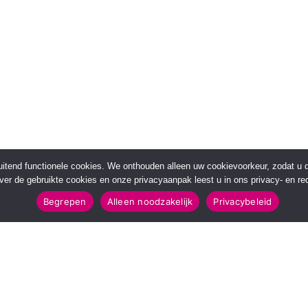
sluitend functionele cookies. We onthouden alleen uw cookievoorkeur, zodat u
over de gebruikte cookies en onze privacyaanpak leest u in ons privacy- en red
Begrepen
Alleen noodzakelijk
Privacybeleid