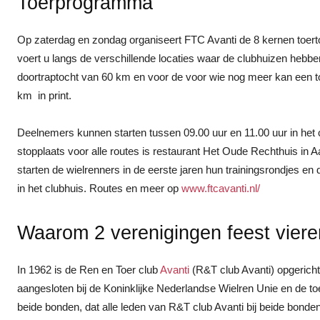
Toerprogramma
Op zaterdag en zondag organiseert FTC Avanti de 8 kernen toerto
voert u langs de verschillende locaties waar de clubhuizen hebben
doortraptocht van 60 km en voor de voor wie nog meer kan een t
km in print.
Deelnemers kunnen starten tussen 09.00 uur en 11.00 uur in het 
stopplaats voor alle routes is restaurant Het Oude Rechthuis in 
starten de wielrenners in de eerste jaren hun trainingsrondjes en
in het clubhuis. Routes en meer op
www.ftcavanti.nl/
Waarom 2 verenigingen feest viere
In 1962 is de Ren en Toer club
Avanti
(R&T club Avanti) opgericht
aangesloten bij de Koninklijke Nederlandse Wielren Unie en de to
beide bonden, dat alle leden van R&T club Avanti bij beide bonden 