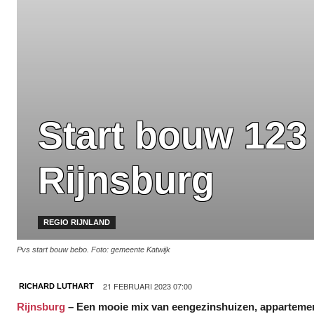
Start bouw 123
Rijnsburg
REGIO RIJNLAND
Pvs start bouw bebo. Foto: gemeente Katwijk
21 FEBRUARI 2023 07:00
RICHARD LUTHART
Rijnsburg
– Een mooie mix van eengezinshuizen, appartemen