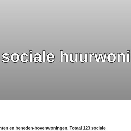
 sociale huurwoni
ten en beneden-bovenwoningen. Totaal 123 sociale