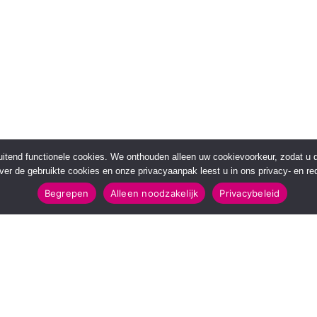
sluitend functionele cookies. We onthouden alleen uw cookievoorkeur, zodat u
over de gebruikte cookies en onze privacyaanpak leest u in ons privacy- en red
Begrepen
Alleen noodzakelijk
Privacybeleid