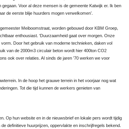
ijn gegaan. Voor al deze mensen is de gemeente Katwijk er. Ik ben
 jaar de eerste blije huurders mogen verwelkomen’.
Burgemeester Meiboomstraat, worden gebouwd door KBM Groep,
zichtbaar enthousiast. ‘Duurzaamheid gaat over morgen. Onze
cht vorm. Door het gebruik van moderne technieken, daken vol
ebruik van de 2000m3 circulair beton wordt hier 400ton CO2
ns ook over relaties. Al sinds de jaren ’70 werken we voor
errein. In de hoop het grauwe terrein in het voorjaar nog wat
eringen. Tot die tijd kunnen de werkers genieten van
 Op hun website en in de nieuwsbrief en lokale pers wordt tijdig
 definitieve huurprijzen, oppervlakte en inschrijfregels bekend.