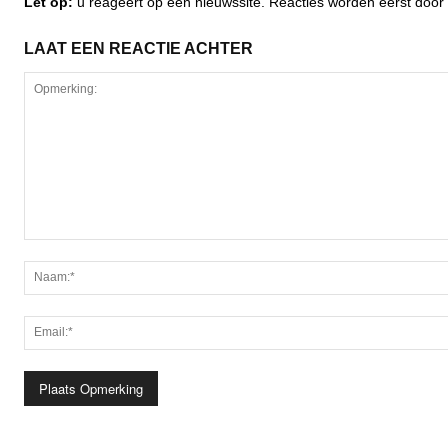
Let op:
u reageert op een nieuwssite. Reacties worden eerst do
LAAT EEN REACTIE ACHTER
Opmerking: