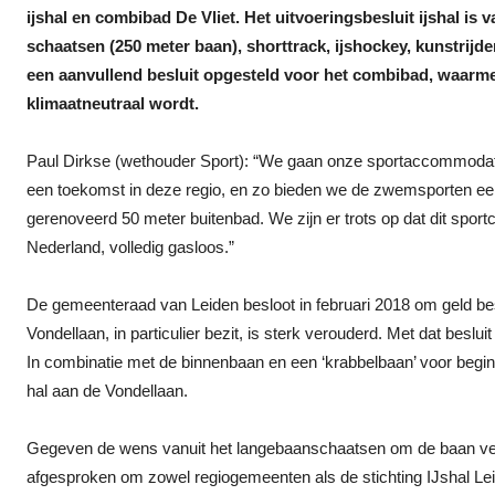
ijshal en combibad De Vliet. Het uitvoeringsbesluit ijshal is 
schaatsen (250 meter baan), shorttrack, ijshockey, kunstrijd
een aanvullend besluit opgesteld voor het combibad, waar
klimaatneutraal wordt.
Paul Dirkse (wethouder Sport): “We gaan onze sportaccommodatie
een toekomst in deze regio, en zo bieden we de zwemsporten ee
gerenoveerd 50 meter buitenbad. We zijn er trots op dat dit spo
Nederland, volledig gasloos.”
De gemeenteraad van Leiden besloot in februari 2018 om geld besc
Vondellaan, in particulier bezit, is sterk verouderd. Met dat bes
In combinatie met de binnenbaan en een ‘krabbelbaan’ voor beginn
hal aan de Vondellaan.
Gegeven de wens vanuit het langebaanschaatsen om de baan verder
afgesproken om zowel regiogemeenten als de stichting IJshal Lei