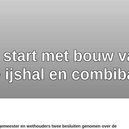
n start met bouw 
 ijshal en combib
rgemeester en wethouders twee besluiten genomen over de