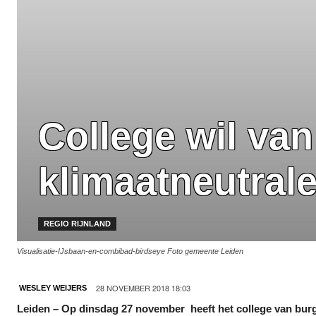
College wil va
klimaatneutrale
REGIO RIJNLAND
Visualisatie-IJsbaan-en-combibad-birdseye Foto gemeente Leiden
28 NOVEMBER 2018 18:03
WESLEY WEIJERS
Leiden – Op dinsdag 27 november heeft het college van bu