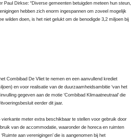
uder Paul Dirkse: “Diverse gemeenten betuigden meteen hun steun,
verenigingen hebben zich enorm ingespannen om zoveel mogelijk
e wilden doen, is het niet gelukt om de benodigde 3,2 miljoen bij
 het Combibad De Vliet te nemen en een aanvullend krediet
iljoen) en voor realisatie van de duurzaamheidsambitie ‘van het
 invulling gegeven aan de motie ‘Combibad Klimaatneutraal’ die
oeringsbesluit eerder dit jaar.
vierkante meter extra beschikbaar te stellen voor gebruik door
gebruik van de accommodatie, waaronder de horeca en ruimten
 ‘Ruimte aan verenigingen’ die is aangenomen bij het